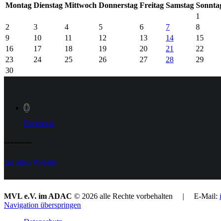
Mo
ntag
Di
enstag
Mi
ttwoch
Do
nnerstag
Fr
eitag
Sa
mstag
So
nnta
1
2
3
4
5
6
7
8
9
10
11
12
13
14
15
16
17
18
19
20
21
22
23
24
25
26
27
28
29
30
Facebook
~~~~~~~
zur alten Website
MVL e.V. im ADAC
© 2026 alle Rechte vorbehalten | E-Mail:
Navigation überspringen