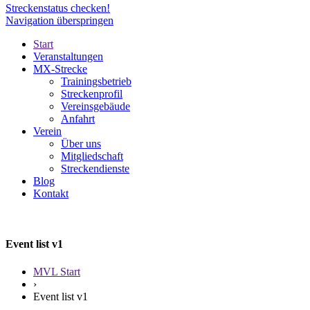
Streckenstatus checken!
Navigation überspringen
Start
Veranstaltungen
MX-Strecke
Trainingsbetrieb
Streckenprofil
Vereinsgebäude
Anfahrt
Verein
Über uns
Mitgliedschaft
Streckendienste
Blog
Kontakt
Event list v1
MVL Start
›
Event list v1